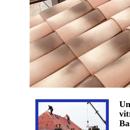
Un
vi
Ba