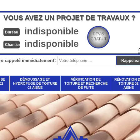
VOUS AVEZ UN PROJET DE TRAVAUX ?
indisponible
Bureau
DEVIS
GRATUIT
indisponible
Chantier
re rappelé immédiatement:
OSE
DÉMOUSSAGE ET
VÉRIFICATION DE
RÉNOVATION 
02
HYDROFUGE DE TOITURE
TOITURE ET RECHERCHE
TOITURE 02
02 AISNE
DE FUITE
AISNE