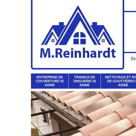
Et
ENTREPRISE DE
TRAVAUX DE
NETTOYAGE ET P
COUVERTURE 02
ZINGUERIE 02
DE GOUTTIÈRES 
AISNE
AISNE
AISNE