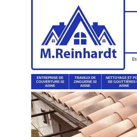
Et
ENTREPRISE DE
TRAVAUX DE
NETTOYAGE ET P
COUVERTURE 02
ZINGUERIE 02
DE GOUTTIÈRES 
AISNE
AISNE
AISNE