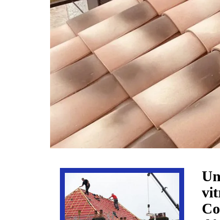
Un
vi
Co