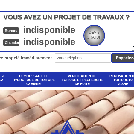
VOUS AVEZ UN PROJET DE TRAVAUX ?
indisponible
Bureau
DEVIS
GRATUIT
indisponible
Chantier
re rappelé immédiatement:
OSE
DÉMOUSSAGE ET
VÉRIFICATION DE
RÉNOVATION 
02
HYDROFUGE DE TOITURE
TOITURE ET RECHERCHE
TOITURE 02
02 AISNE
DE FUITE
AISNE