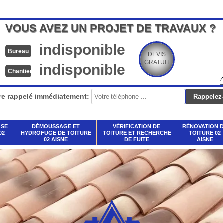
VOUS AVEZ UN PROJET DE TRAVAUX ?
indisponible
Bureau
DEVIS
GRATUIT
indisponible
Chantier
re rappelé immédiatement:
OSE
DÉMOUSSAGE ET
VÉRIFICATION DE
RÉNOVATION 
02
HYDROFUGE DE TOITURE
TOITURE ET RECHERCHE
TOITURE 02
02 AISNE
DE FUITE
AISNE