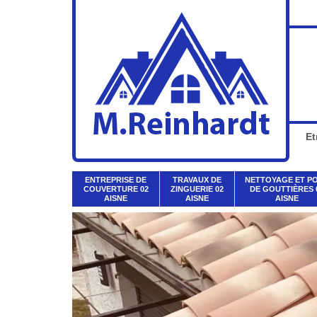
Et
ENTREPRISE DE
TRAVAUX DE
NETTOYAGE ET P
COUVERTURE 02
ZINGUERIE 02
DE GOUTTIÈRES 
AISNE
AISNE
AISNE