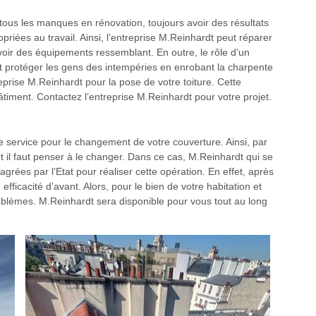
à tous les manques en rénovation, toujours avoir des résultats
priées au travail. Ainsi, l’entreprise M.Reinhardt peut réparer
oir des équipements ressemblant. En outre, le rôle d’un
oit protéger les gens des intempéries en enrobant la charpente
eprise M.Reinhardt pour la pose de votre toiture. Cette
âtiment. Contactez l’entreprise M.Reinhardt pour votre projet.
e service pour le changement de votre couverture. Ainsi, par
et il faut penser à le changer. Dans ce cas, M.Reinhardt qui se
ées par l’Etat pour réaliser cette opération. En effet, après
 efficacité d’avant. Alors, pour le bien de votre habitation et
problèmes. M.Reinhardt sera disponible pour vous tout au long