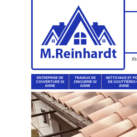
Et
ENTREPRISE DE
TRAVAUX DE
NETTOYAGE ET P
COUVERTURE 02
ZINGUERIE 02
DE GOUTTIÈRES 
AISNE
AISNE
AISNE