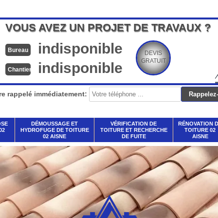
VOUS AVEZ UN PROJET DE TRAVAUX ?
indisponible
Bureau
DEVIS
GRATUIT
indisponible
Chantier
re rappelé immédiatement:
OSE
DÉMOUSSAGE ET
VÉRIFICATION DE
RÉNOVATION 
02
HYDROFUGE DE TOITURE
TOITURE ET RECHERCHE
TOITURE 02
02 AISNE
DE FUITE
AISNE