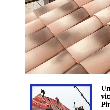
Un
vi
Pi