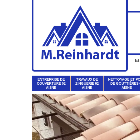
Et
ENTREPRISE DE
TRAVAUX DE
NETTOYAGE ET P
COUVERTURE 02
ZINGUERIE 02
DE GOUTTIÈRES 
AISNE
AISNE
AISNE