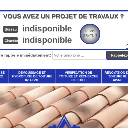
VOUS AVEZ UN PROJET DE TRAVAUX ?
indisponible
Bureau
DEVIS
GRATUIT
indisponible
Chantier
re rappelé immédiatement:
OSE
DÉMOUSSAGE ET
VÉRIFICATION DE
RÉNOVATION 
02
HYDROFUGE DE TOITURE
TOITURE ET RECHERCHE
TOITURE 02
02 AISNE
DE FUITE
AISNE