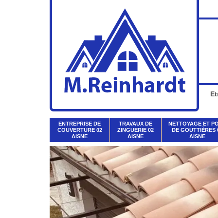
Et
ENTREPRISE DE
TRAVAUX DE
NETTOYAGE ET P
COUVERTURE 02
ZINGUERIE 02
DE GOUTTIÈRES 
AISNE
AISNE
AISNE