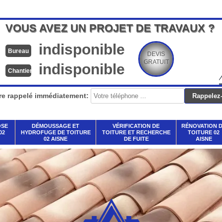
VOUS AVEZ UN PROJET DE TRAVAUX ?
indisponible
Bureau
DEVIS
GRATUIT
indisponible
Chantier
re rappelé immédiatement:
OSE
DÉMOUSSAGE ET
VÉRIFICATION DE
RÉNOVATION 
02
HYDROFUGE DE TOITURE
TOITURE ET RECHERCHE
TOITURE 02
02 AISNE
DE FUITE
AISNE