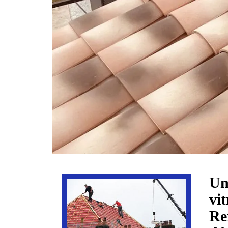
Un
vi
Re