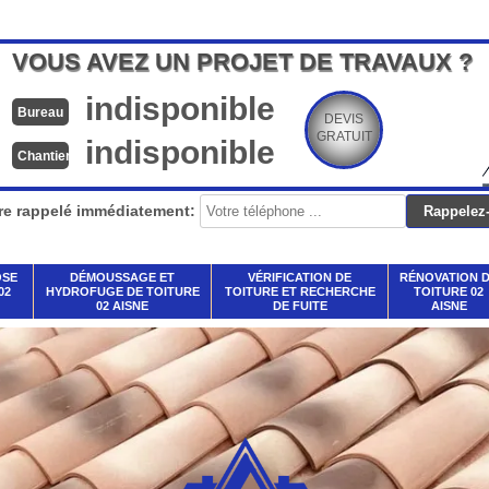
VOUS AVEZ UN PROJET DE TRAVAUX ?
indisponible
Bureau
DEVIS
GRATUIT
indisponible
Chantier
re rappelé immédiatement:
OSE
DÉMOUSSAGE ET
VÉRIFICATION DE
RÉNOVATION 
02
HYDROFUGE DE TOITURE
TOITURE ET RECHERCHE
TOITURE 02
02 AISNE
DE FUITE
AISNE