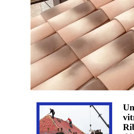
Un
vi
Ri