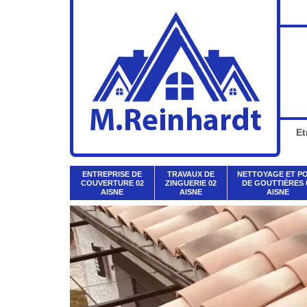
Et
ENTREPRISE DE
TRAVAUX DE
NETTOYAGE ET P
COUVERTURE 02
ZINGUERIE 02
DE GOUTTIÈRES 
AISNE
AISNE
AISNE