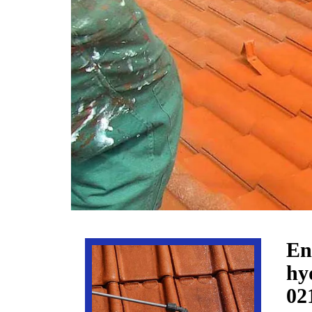
En
hy
02