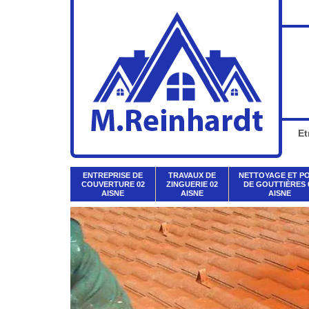
Et
ENTREPRISE DE
TRAVAUX DE
NETTOYAGE ET P
COUVERTURE 02
ZINGUERIE 02
DE GOUTTIÈRES 
AISNE
AISNE
AISNE