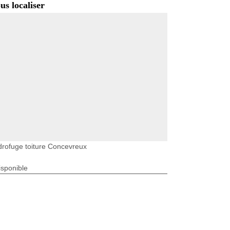
us localiser
rofuge toiture Concevreux
isponible