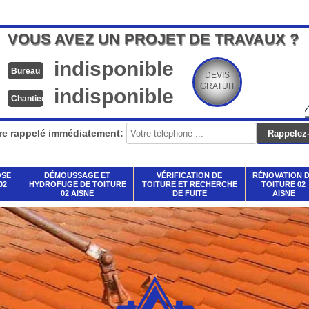
VOUS AVEZ UN PROJET DE TRAVAUX ?
indisponible
Bureau
DEVIS
GRATUIT
indisponible
Chantier
re rappelé immédiatement:
OSE
DÉMOUSSAGE ET
VÉRIFICATION DE
RÉNOVATION 
02
HYDROFUGE DE TOITURE
TOITURE ET RECHERCHE
TOITURE 02
02 AISNE
DE FUITE
AISNE