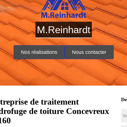
M.Reinhardt
Nos réalisations
Nous contacter
De
treprise de traitement
drofuge de toiture Concevreux
160