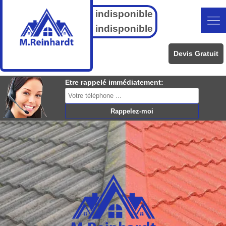
indisponible
indisponible
Devis Gratuit
Etre rappelé immédiatement: