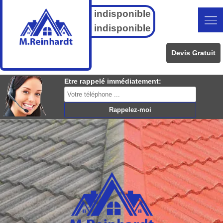
indisponible
indisponible
Devis Gratuit
Etre rappelé immédiatement: