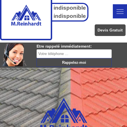
indisponible
indisponible
Devis Gratuit
Etre rappelé immédiatement: