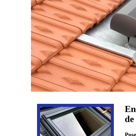
En
de
Pose