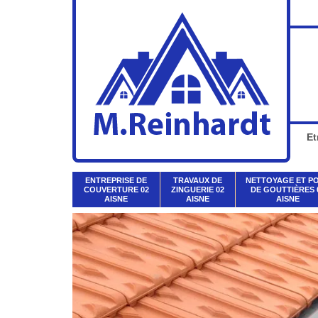
Et
ENTREPRISE DE
TRAVAUX DE
NETTOYAGE ET P
COUVERTURE 02
ZINGUERIE 02
DE GOUTTIÈRES 
AISNE
AISNE
AISNE