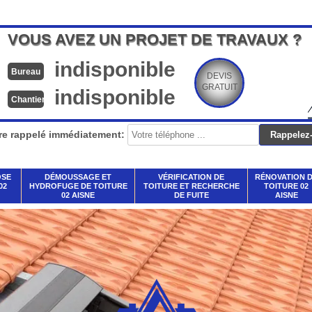
VOUS AVEZ UN PROJET DE TRAVAUX ?
indisponible
Bureau
DEVIS
GRATUIT
indisponible
Chantier
re rappelé immédiatement:
OSE
DÉMOUSSAGE ET
VÉRIFICATION DE
RÉNOVATION 
02
HYDROFUGE DE TOITURE
TOITURE ET RECHERCHE
TOITURE 02
02 AISNE
DE FUITE
AISNE