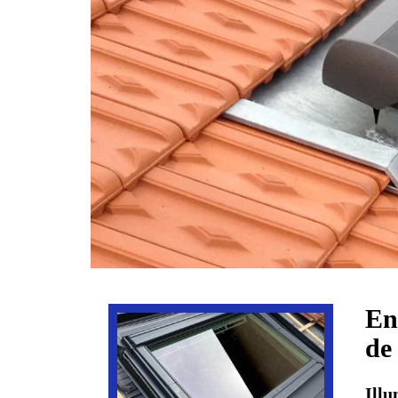
En
de
Illu