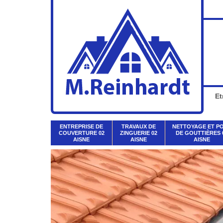
Et
ENTREPRISE DE
TRAVAUX DE
NETTOYAGE ET P
COUVERTURE 02
ZINGUERIE 02
DE GOUTTIÈRES 
AISNE
AISNE
AISNE