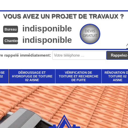
VOUS AVEZ UN PROJET DE TRAVAUX ?
indisponible
Bureau
DEVIS
GRATUIT
indisponible
Chantier
re rappelé immédiatement:
OSE
DÉMOUSSAGE ET
VÉRIFICATION DE
RÉNOVATION 
02
HYDROFUGE DE TOITURE
TOITURE ET RECHERCHE
TOITURE 02
02 AISNE
DE FUITE
AISNE