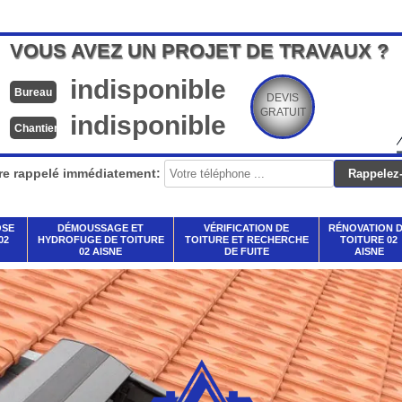
VOUS AVEZ UN PROJET DE TRAVAUX ?
indisponible
Bureau
DEVIS
GRATUIT
indisponible
Chantier
re rappelé immédiatement:
OSE
DÉMOUSSAGE ET
VÉRIFICATION DE
RÉNOVATION 
02
HYDROFUGE DE TOITURE
TOITURE ET RECHERCHE
TOITURE 02
02 AISNE
DE FUITE
AISNE