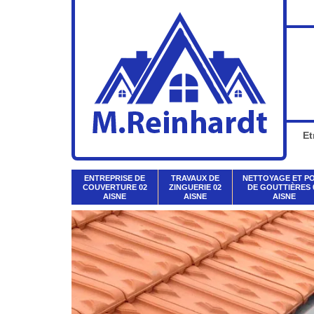
Et
ENTREPRISE DE
TRAVAUX DE
NETTOYAGE ET P
COUVERTURE 02
ZINGUERIE 02
DE GOUTTIÈRES 
AISNE
AISNE
AISNE