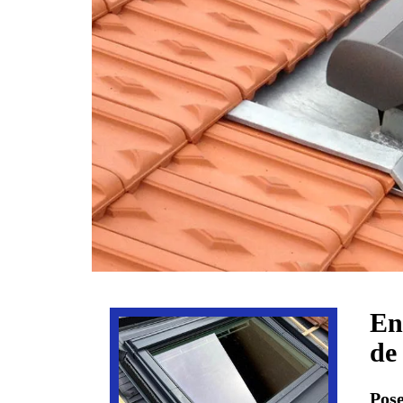
En
de
Pose