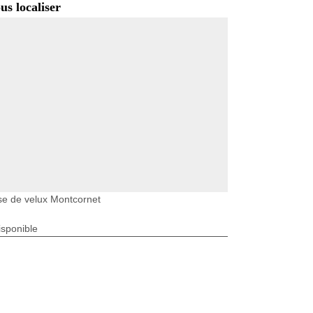
us localiser
e de velux Montcornet
isponible