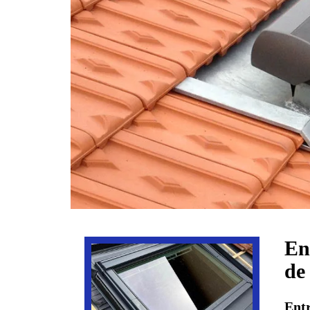
En
de
Entr