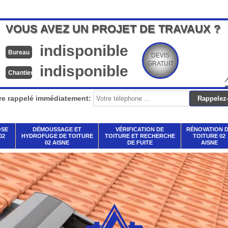
VOUS AVEZ UN PROJET DE TRAVAUX ?
indisponible
Bureau
DEVIS
GRATUIT
indisponible
Chantier
re rappelé immédiatement:
OSE
DÉMOUSSAGE ET
VÉRIFICATION DE
RÉNOVATION 
02
HYDROFUGE DE TOITURE
TOITURE ET RECHERCHE
TOITURE 02
02 AISNE
DE FUITE
AISNE