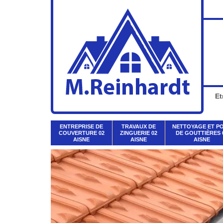
Et
ENTREPRISE DE
TRAVAUX DE
NETTOYAGE ET P
COUVERTURE 02
ZINGUERIE 02
DE GOUTTIÈRES 
AISNE
AISNE
AISNE