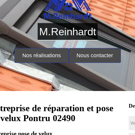
M.Reinhardt
Nos réalisations
Nous contacter
De
treprise de réparation et pose
 velux Pontru 02490
eprise pose de velux