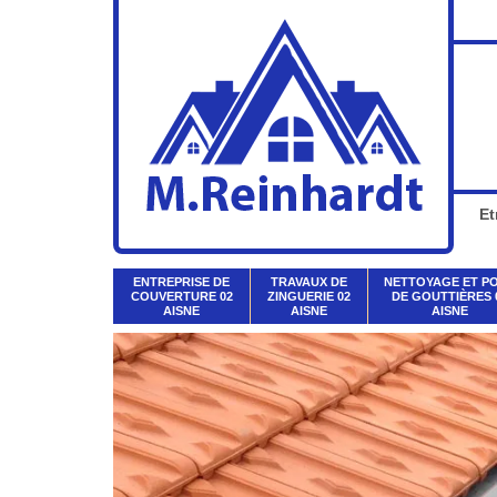
Et
ENTREPRISE DE
TRAVAUX DE
NETTOYAGE ET P
COUVERTURE 02
ZINGUERIE 02
DE GOUTTIÈRES 
AISNE
AISNE
AISNE