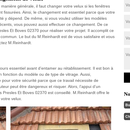
 manière générale, il faut changer votre velux si les fenêtres
nt fissurées. Ainsi, le changement est essentiel parce que votre
ité y dépend. De même, si vous voulez utiliser les modèles
récents, vous pouvez aussi effectuer ce changement. De ce
esles Et Boves 02370 pour réaliser votre projet. Il accomplit ce
u commun. Le but du M.Reinhardt est de vous satisfaire et vous
actez M.Reinhardt.
jours essentiel avant d’entamer au rétablissement. Il est bon à
en fonction du modèle ou de type de vitrage. Aussi,
 pour votre sécurité parce que ce travail nécessite de
uteur peut être dangereux et risquer. Alors, l’appui d’un
s Presles Et Boves 02370 est conseillé. M.Reinhardt offre le
No
 votre velux.
Bu
Ch