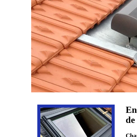
En
de
Cha