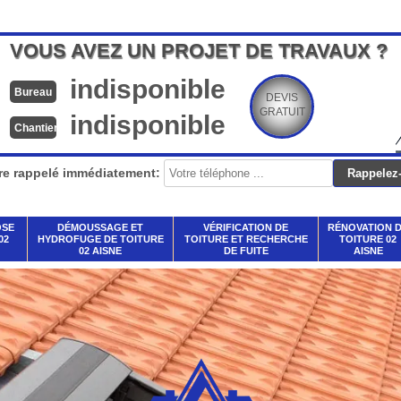
VOUS AVEZ UN PROJET DE TRAVAUX ?
indisponible
Bureau
DEVIS
GRATUIT
indisponible
Chantier
re rappelé immédiatement:
OSE
DÉMOUSSAGE ET
VÉRIFICATION DE
RÉNOVATION 
02
HYDROFUGE DE TOITURE
TOITURE ET RECHERCHE
TOITURE 02
02 AISNE
DE FUITE
AISNE