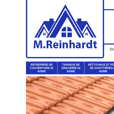
Et
ENTREPRISE DE
TRAVAUX DE
NETTOYAGE ET P
COUVERTURE 02
ZINGUERIE 02
DE GOUTTIÈRES 
AISNE
AISNE
AISNE