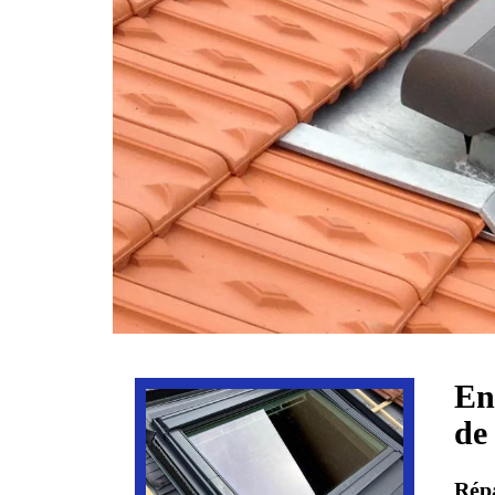
En
de
Répa