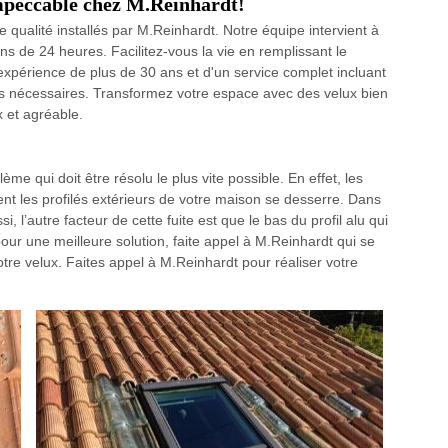
impeccable chez M.Reinhardt!
 qualité installés par M.Reinhardt. Notre équipe intervient à
ins de 24 heures. Facilitez-vous la vie en remplissant le
e expérience de plus de 30 ans et d'un service complet incluant
ions nécessaires. Transformez votre espace avec des velux bien
x et agréable.
lème qui doit être résolu le plus vite possible. En effet, les
ient les profilés extérieurs de votre maison se desserre. Dans
i, l’autre facteur de cette fuite est que le bas du profil alu qui
our une meilleure solution, faite appel à M.Reinhardt qui se
otre velux. Faites appel à M.Reinhardt pour réaliser votre