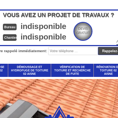
VOUS AVEZ UN PROJET DE TRAVAUX ?
indisponible
Bureau
DEVIS
GRATUIT
indisponible
Chantier
re rappelé immédiatement:
OSE
DÉMOUSSAGE ET
VÉRIFICATION DE
RÉNOVATION 
02
HYDROFUGE DE TOITURE
TOITURE ET RECHERCHE
TOITURE 02
02 AISNE
DE FUITE
AISNE