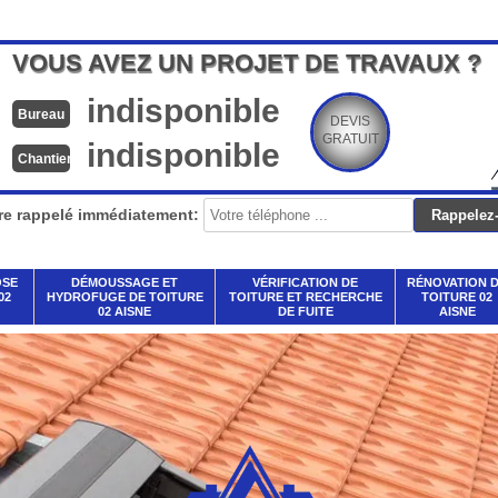
VOUS AVEZ UN PROJET DE TRAVAUX ?
indisponible
Bureau
DEVIS
GRATUIT
indisponible
Chantier
re rappelé immédiatement:
OSE
DÉMOUSSAGE ET
VÉRIFICATION DE
RÉNOVATION 
02
HYDROFUGE DE TOITURE
TOITURE ET RECHERCHE
TOITURE 02
02 AISNE
DE FUITE
AISNE