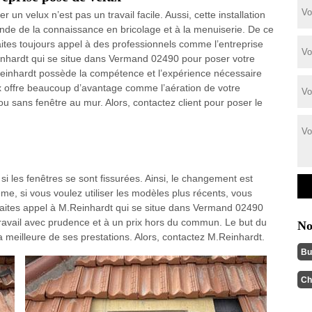
ler un velux n’est pas un travail facile. Aussi, cette installation
de de la connaissance en bricolage et à la menuiserie. De ce
 faites toujours appel à des professionnels comme l’entreprise
nhardt qui se situe dans Vermand 02490 pour poser votre
M.Reinhardt possède la compétence et l’expérience nécessaire
lux offre beaucoup d’avantage comme l’aération de votre
ou sans fenêtre au mur. Alors, contactez client pour poser le
si les fenêtres se sont fissurées. Ainsi, le changement est
e, si vous voulez utiliser les modèles plus récents, vous
faites appel à M.Reinhardt qui se situe dans Vermand 02490
e travail avec prudence et à un prix hors du commun. Le but du
No
a meilleure de ses prestations. Alors, contactez M.Reinhardt.
Bu
Ch