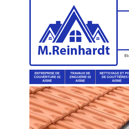
Et
ENTREPRISE DE
TRAVAUX DE
NETTOYAGE ET P
COUVERTURE 02
ZINGUERIE 02
DE GOUTTIÈRES 
AISNE
AISNE
AISNE