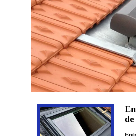
En
de
Entr