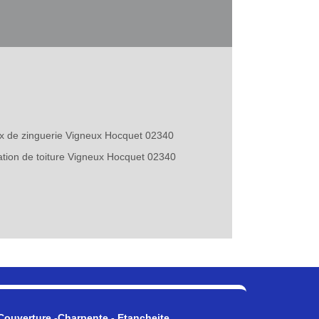
x de zinguerie Vigneux Hocquet 02340
tion de toiture Vigneux Hocquet 02340
Couverture -Charpente - Etancheite