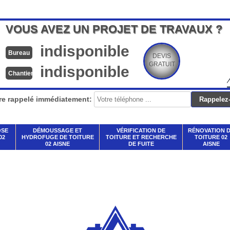
VOUS AVEZ UN PROJET DE TRAVAUX ?
indisponible
Bureau
DEVIS
GRATUIT
indisponible
Chantier
re rappelé immédiatement:
OSE
DÉMOUSSAGE ET
VÉRIFICATION DE
RÉNOVATION 
02
HYDROFUGE DE TOITURE
TOITURE ET RECHERCHE
TOITURE 02
02 AISNE
DE FUITE
AISNE