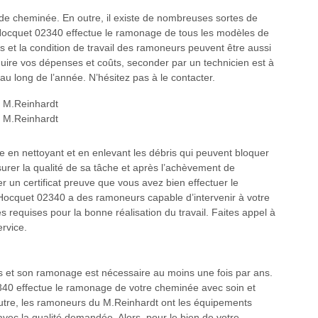
de cheminée. En outre, il existe de nombreuses sortes de
Hocquet 02340 effectue le ramonage de tous les modèles de
ls et la condition de travail des ramoneurs peuvent être aussi
éduire vos dépenses et coûts, seconder par un technicien est à
u long de l’année. N’hésitez pas à le contacter.
e en nettoyant et en enlevant les débris qui peuvent bloquer
urer la qualité de sa tâche et après l’achèvement de
rer un certificat preuve que vous avez bien effectuer le
Hocquet 02340 a des ramoneurs capable d’intervenir à votre
 requises pour la bonne réalisation du travail. Faites appel à
rvice.
es et son ramonage est nécessaire au moins une fois par ans.
340 effectue le ramonage de votre cheminée avec soin et
tre, les ramoneurs du M.Reinhardt ont les équipements
avec la qualité demandée. Alors, pour le bien de votre