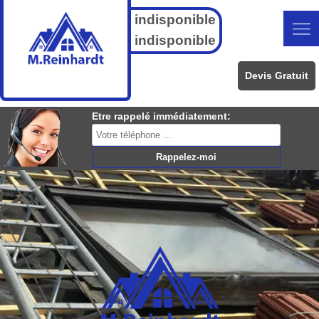
indisponible
indisponible
Devis Gratuit
Etre rappelé immédiatement: