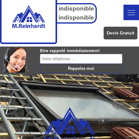
indisponible
indisponible
Devis Gratuit
Etre rappelé immédiatement: