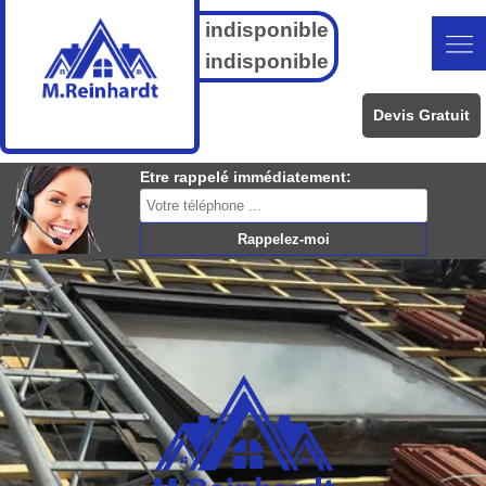
indisponible
indisponible
Devis Gratuit
Etre rappelé immédiatement: