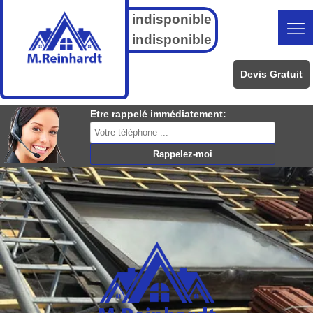
indisponible
indisponible
Devis Gratuit
Etre rappelé immédiatement: