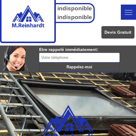
indisponible
indisponible
Devis Gratuit
Etre rappelé immédiatement: