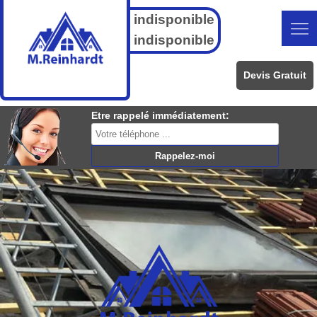
indisponible
indisponible
Devis Gratuit
Etre rappelé immédiatement: