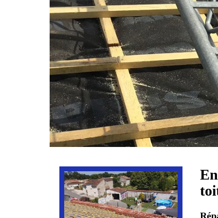
En
to
Répa