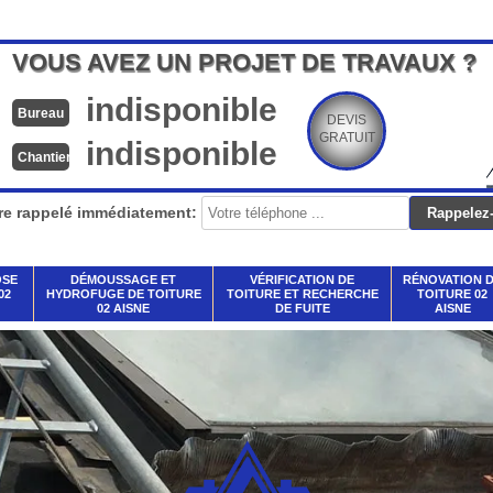
VOUS AVEZ UN PROJET DE TRAVAUX ?
indisponible
Bureau
DEVIS
GRATUIT
indisponible
Chantier
re rappelé immédiatement:
OSE
DÉMOUSSAGE ET
VÉRIFICATION DE
RÉNOVATION 
02
HYDROFUGE DE TOITURE
TOITURE ET RECHERCHE
TOITURE 02
02 AISNE
DE FUITE
AISNE