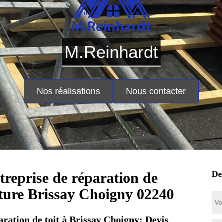
M.Reinhardt
Nos réalisations
Nous contacter
De
treprise de réparation de
iture Brissay Choigny 02240
ration de toit à Brissay Choigny: Devis