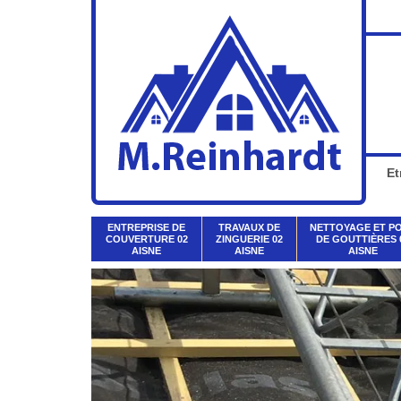
Et
ENTREPRISE DE
TRAVAUX DE
NETTOYAGE ET P
COUVERTURE 02
ZINGUERIE 02
DE GOUTTIÈRES 
AISNE
AISNE
AISNE