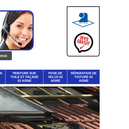
DE
PEINTURE SUR
POSE DE
RÉPARATION DE
TUILE ET FAÇADE
VELUX 02
TOITURE 02
02 AISNE
AISNE
AISNE