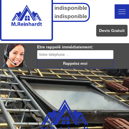
indisponible
indisponible
Devis Gratuit
Etre rappelé immédiatement: