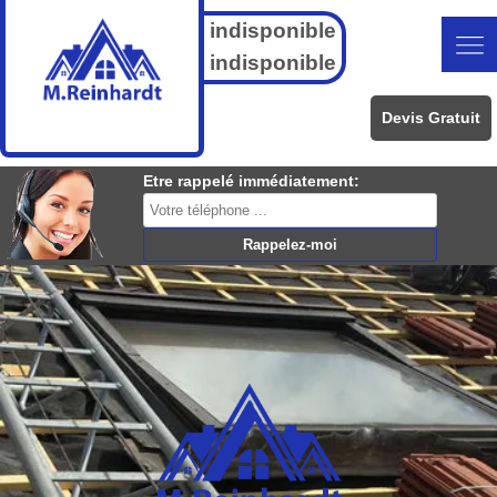
indisponible
indisponible
Devis Gratuit
Etre rappelé immédiatement: