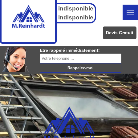
indisponible
indisponible
Devis Gratuit
Etre rappelé immédiatement: