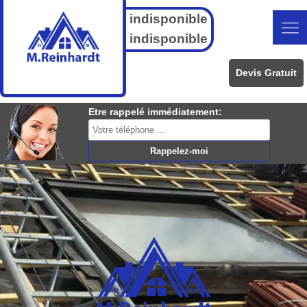
indisponible
indisponible
Devis Gratuit
Etre rappelé immédiatement: