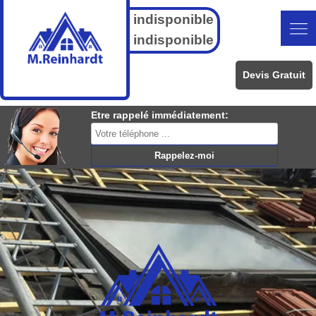
indisponible
indisponible
Devis Gratuit
Etre rappelé immédiatement: