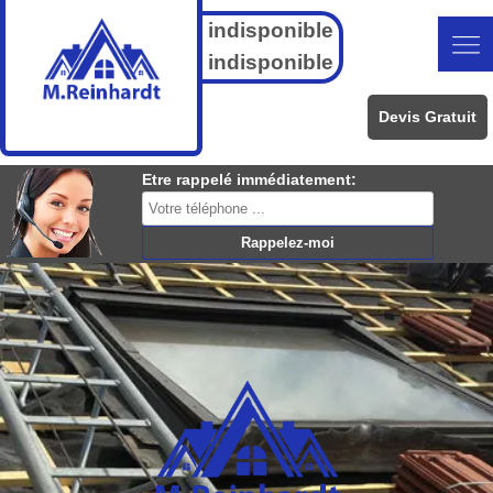
indisponible
indisponible
Devis Gratuit
Etre rappelé immédiatement: