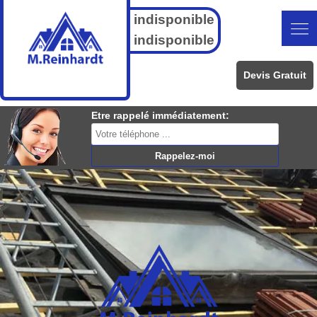
indisponible
indisponible
Devis Gratuit
Etre rappelé immédiatement: