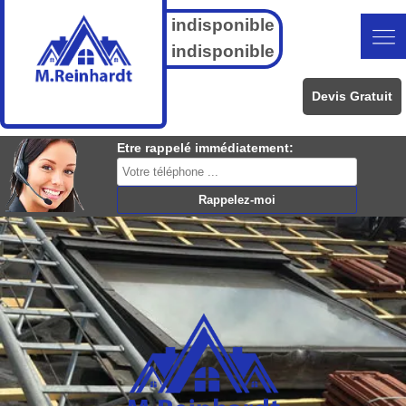
indisponible
indisponible
Devis Gratuit
Etre rappelé immédiatement: