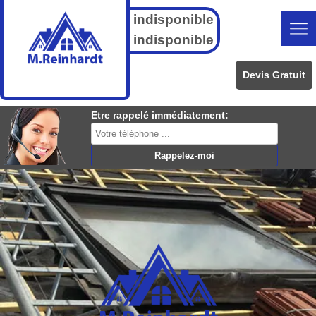
indisponible
indisponible
Devis Gratuit
Etre rappelé immédiatement: