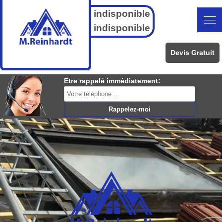
indisponible
indisponible
Devis Gratuit
Etre rappelé immédiatement: