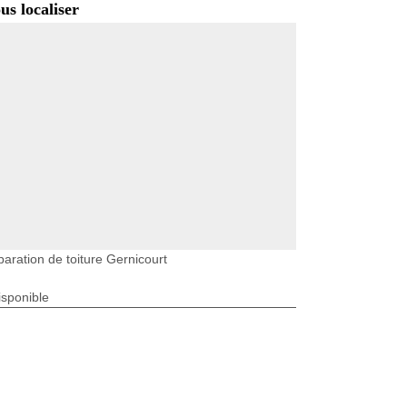
us localiser
aration de toiture Gernicourt
isponible