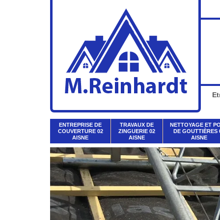
Et
ENTREPRISE DE
TRAVAUX DE
NETTOYAGE ET P
COUVERTURE 02
ZINGUERIE 02
DE GOUTTIÈRES 
AISNE
AISNE
AISNE