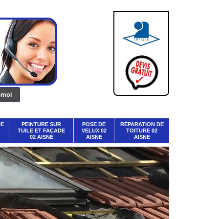
DE
PEINTURE SUR
POSE DE
RÉPARATION DE
TUILE ET FAÇADE
VELUX 02
TOITURE 02
02 AISNE
AISNE
AISNE