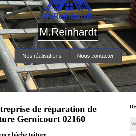
M.Reinhardt
Nos réalisations
Nous contacter
De
treprise de réparation de
iture Gernicourt 02160
nce bâche toiture