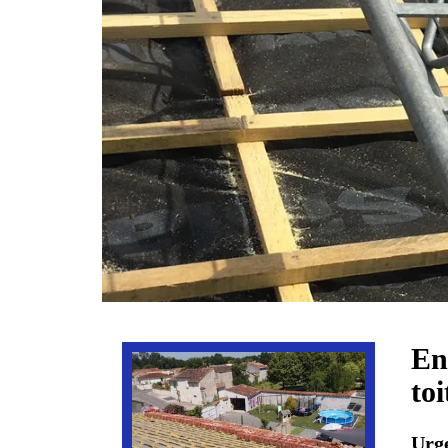
En
to
Urge