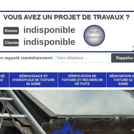
VOUS AVEZ UN PROJET DE TRAVAUX ?
indisponible
Bureau
DEVIS
GRATUIT
indisponible
Chantier
re rappelé immédiatement:
OSE
DÉMOUSSAGE ET
VÉRIFICATION DE
RÉNOVATION 
02
HYDROFUGE DE TOITURE
TOITURE ET RECHERCHE
TOITURE 02
02 AISNE
DE FUITE
AISNE