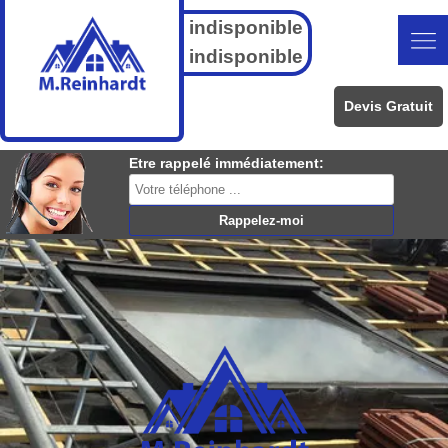
indisponible
indisponible
Devis Gratuit
Etre rappelé immédiatement: