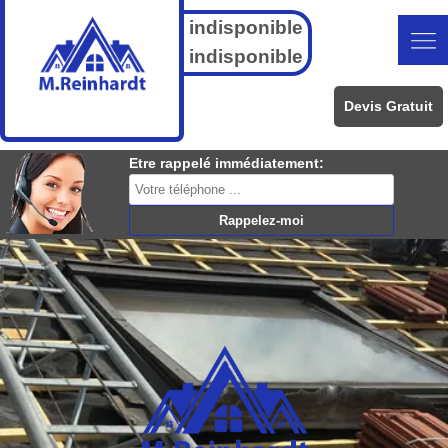
indisponible
indisponible
Devis Gratuit
Etre rappelé immédiatement: