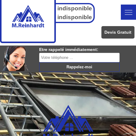
indisponible
indisponible
Devis Gratuit
Etre rappelé immédiatement: