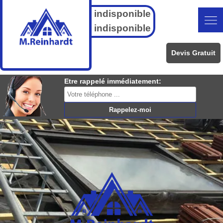
indisponible
indisponible
Devis Gratuit
Etre rappelé immédiatement: