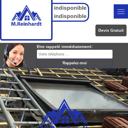
indisponible
indisponible
Devis Gratuit
Etre rappelé immédiatement: