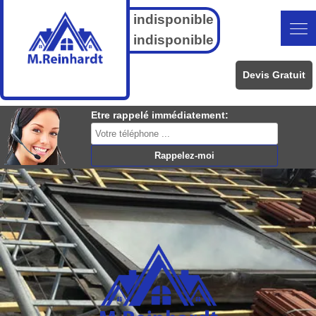
indisponible
indisponible
Devis Gratuit
Etre rappelé immédiatement: