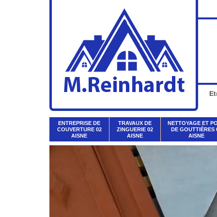
Et
ENTREPRISE DE
TRAVAUX DE
NETTOYAGE ET P
COUVERTURE 02
ZINGUERIE 02
DE GOUTTIÈRES 
AISNE
AISNE
AISNE