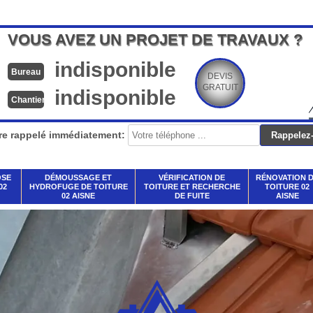
VOUS AVEZ UN PROJET DE TRAVAUX ?
indisponible
Bureau
DEVIS
GRATUIT
indisponible
Chantier
re rappelé immédiatement:
OSE
DÉMOUSSAGE ET
VÉRIFICATION DE
RÉNOVATION 
02
HYDROFUGE DE TOITURE
TOITURE ET RECHERCHE
TOITURE 02
02 AISNE
DE FUITE
AISNE