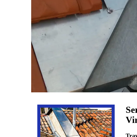
Se
Vi
Trav