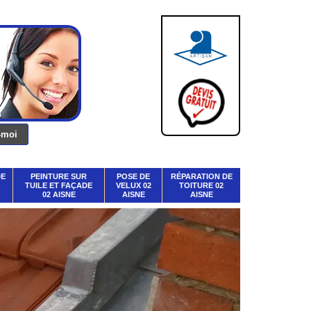
DE
PEINTURE SUR
POSE DE
RÉPARATION DE
TUILE ET FAÇADE
VELUX 02
TOITURE 02
02 AISNE
AISNE
AISNE