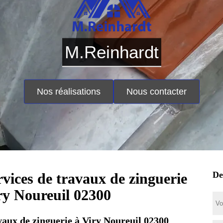
M.Reinhardt
Nos réalisations
Nous contacter
De
rvices de travaux de zinguerie
ry Noureuil 02300
aux de zinguerie à Viry Noureuil 02300