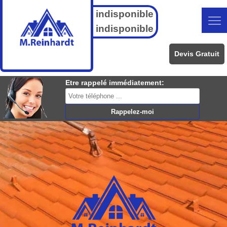
indisponible
indisponible
Devis Gratuit
Etre rappelé immédiatement: