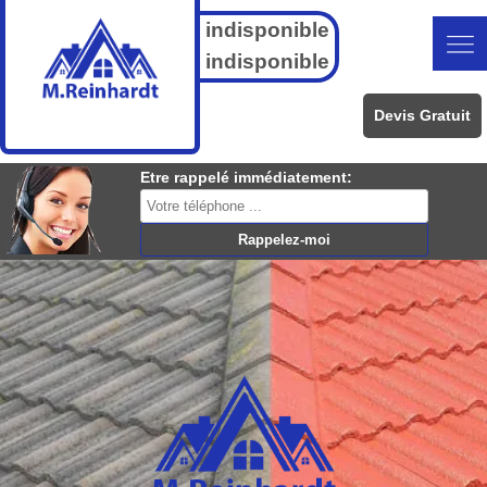
indisponible
indisponible
Devis Gratuit
Etre rappelé immédiatement: