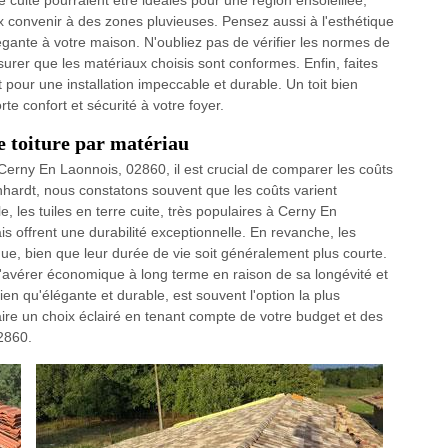
e cuite pourraient être idéales pour une région ensoleillée,
 convenir à des zones pluvieuses. Pensez aussi à l'esthétique
élégante à votre maison. N'oubliez pas de vérifier les normes de
surer que les matériaux choisis sont conformes. Enfin, faites
 pour une installation impeccable et durable. Un toit bien
e confort et sécurité à votre foyer.
e toiture par matériau
Cerny En Laonnois, 02860, il est crucial de comparer les coûts
hardt, nous constatons souvent que les coûts varient
 les tuiles en terre cuite, très populaires à Cerny En
s offrent une durabilité exceptionnelle. En revanche, les
e, bien que leur durée de vie soit généralement plus courte.
s'avérer économique à long terme en raison de sa longévité et
ien qu'élégante et durable, est souvent l'option la plus
re un choix éclairé en tenant compte de votre budget et des
02860.