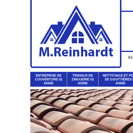
Et
ENTREPRISE DE
TRAVAUX DE
NETTOYAGE ET P
COUVERTURE 02
ZINGUERIE 02
DE GOUTTIÈRES 
AISNE
AISNE
AISNE