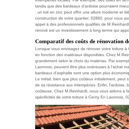
intempéries locales. Par exemple, des tuiles en terr
tandis que des bardeaux d'ardoise pourraient mieux
: un toit en zinc peut offrir une allure moderne et 
construction de votre quartier, 02860, pour vous as
appel à des professionnels qualifiés de M.Reinhardt
rénové est un investissement à long terme qui apport
Comparatif des coûts de rénovation d
Lorsque vous envisagez de rénover votre toiture à 
en fonction des matériaux disponibles. Chez M.Rein
grandement selon le choix du matériau. Par exemple,
Laonnois, peuvent être plus onéreuses à l'achat mai
bardeaux d'asphalte sont une option plus économiqu
Le métal, bien que plus coûteux initialement, peut 
de sa résistance aux intempéries. Enfin, l'ardoise, b
coûteuse. Chez M.Reinhardt, nous vous aidons à fai
spécificités de votre toiture à Cerny En Laonnois, 