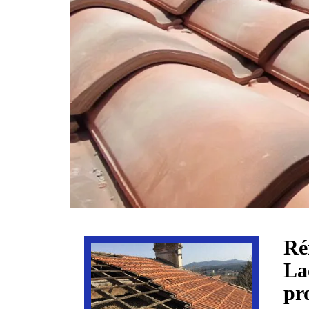
Ré
La
pr