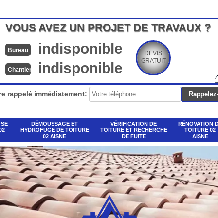
VOUS AVEZ UN PROJET DE TRAVAUX ?
indisponible
Bureau
DEVIS
GRATUIT
indisponible
Chantier
re rappelé immédiatement:
OSE
DÉMOUSSAGE ET
VÉRIFICATION DE
RÉNOVATION 
02
HYDROFUGE DE TOITURE
TOITURE ET RECHERCHE
TOITURE 02
02 AISNE
DE FUITE
AISNE