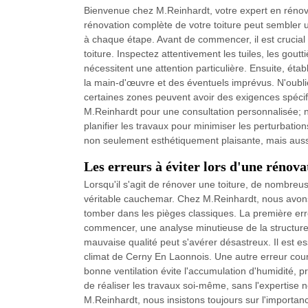
Bienvenue chez M.Reinhardt, votre expert en rénova
rénovation complète de votre toiture peut sembler
à chaque étape. Avant de commencer, il est crucial 
toiture. Inspectez attentivement les tuiles, les gout
nécessitent une attention particulière. Ensuite, ét
la main-d'œuvre et des éventuels imprévus. N'oublie
certaines zones peuvent avoir des exigences spécif
M.Reinhardt pour une consultation personnalisée; n
planifier les travaux pour minimiser les perturbatio
non seulement esthétiquement plaisante, mais aussi
Les erreurs à éviter lors d'une rénova
Lorsqu'il s'agit de rénover une toiture, de nombreu
véritable cauchemar. Chez M.Reinhardt, nous avons
tomber dans les pièges classiques. La première err
commencer, une analyse minutieuse de la structure e
mauvaise qualité peut s'avérer désastreux. Il est es
climat de Cerny En Laonnois. Une autre erreur coura
bonne ventilation évite l'accumulation d'humidité, pr
de réaliser les travaux soi-même, sans l'expertise 
M.Reinhardt, nous insistons toujours sur l'importanc