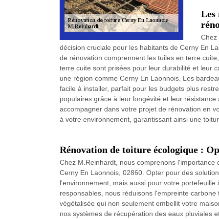
Les 
réno
Chez 
décision cruciale pour les habitants de Cerny En L
de rénovation comprennent les tuiles en terre cuite,
terre cuite sont prisées pour leur durabilité et leur
une région comme Cerny En Laonnois. Les bardeaux
facile à installer, parfait pour les budgets plus restr
populaires grâce à leur longévité et leur résistan
accompagner dans votre projet de rénovation en vo
à votre environnement, garantissant ainsi une toitur
Rénovation de toiture écologique : Op
Chez M.Reinhardt, nous comprenons l'importance d'
Cerny En Laonnois, 02860. Opter pour des solution
l'environnement, mais aussi pour votre portefeuille 
responsables, nous réduisons l'empreinte carbone t
végétalisée qui non seulement embellit votre maison
nos systèmes de récupération des eaux pluviales et