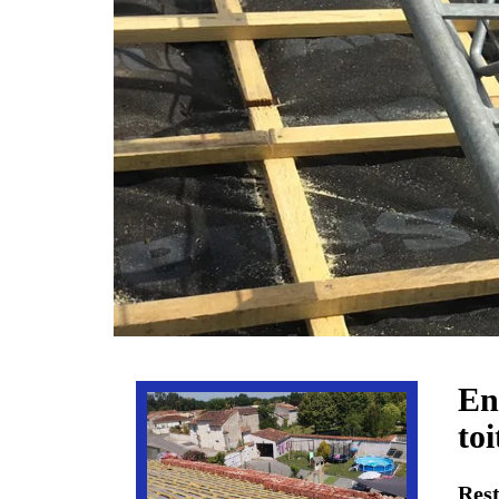
En
to
Rest