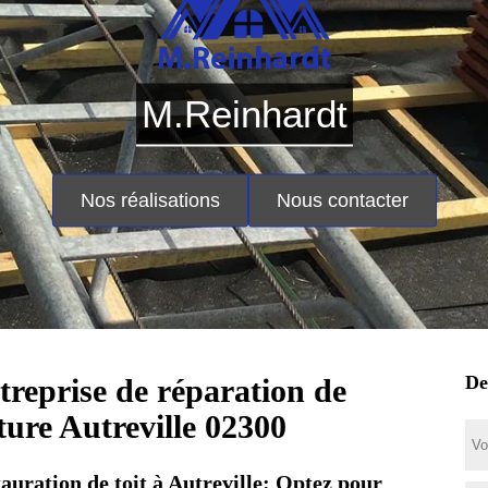
M.Reinhardt
Nos réalisations
Nous contacter
De
treprise de réparation de
iture Autreville 02300
auration de toit à Autreville: Optez pour