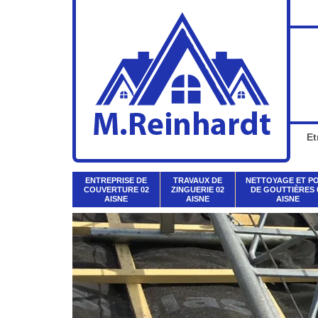
Et
ENTREPRISE DE
TRAVAUX DE
NETTOYAGE ET P
COUVERTURE 02
ZINGUERIE 02
DE GOUTTIÈRES 
AISNE
AISNE
AISNE