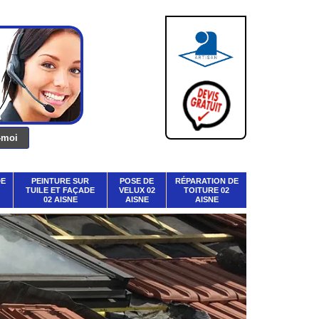
DE
PEINTURE SUR
POSE DE
RÉPARATION DE
TUILE ET FAÇADE
VELUX 02
TOITURE 02
02 AISNE
AISNE
AISNE