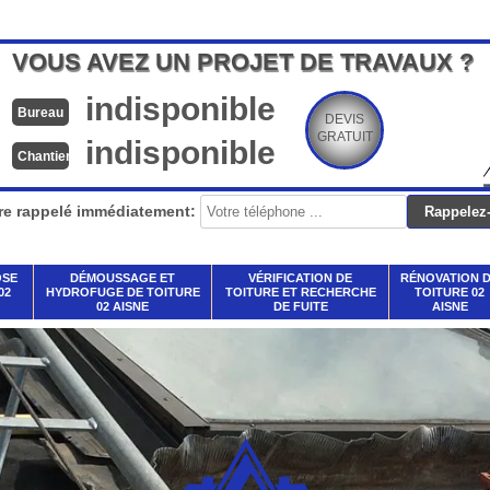
VOUS AVEZ UN PROJET DE TRAVAUX ?
indisponible
Bureau
DEVIS
GRATUIT
indisponible
Chantier
re rappelé immédiatement:
OSE
DÉMOUSSAGE ET
VÉRIFICATION DE
RÉNOVATION 
02
HYDROFUGE DE TOITURE
TOITURE ET RECHERCHE
TOITURE 02
02 AISNE
DE FUITE
AISNE