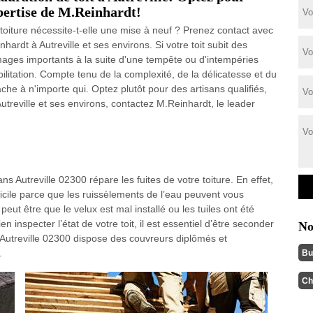
pertise de M.Reinhardt!
 toiture nécessite-t-elle une mise à neuf ? Prenez contact avec
hardt à Autreville et ses environs. Si votre toit subit des
ges importants à la suite d'une tempête ou d'intempéries
ilitation. Compte tenu de la complexité, de la délicatesse et du
âche à n'importe qui. Optez plutôt pour des artisans qualifiés,
utreville et ses environs, contactez M.Reinhardt, le leader
s Autreville 02300 répare les fuites de votre toiture. En effet,
fficile parce que les ruissèlements de l’eau peuvent vous
 peut être que le velux est mal installé ou les tuiles ont été
n inspecter l’état de votre toit, il est essentiel d’être seconder
No
 Autreville 02300 dispose des couvreurs diplômés et
.
Bu
Ch