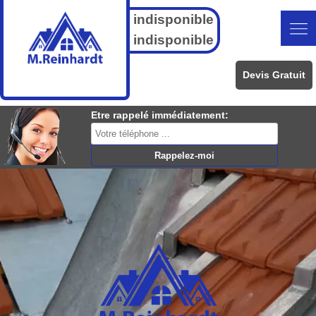
indisponible
indisponible
Devis Gratuit
Etre rappelé immédiatement: